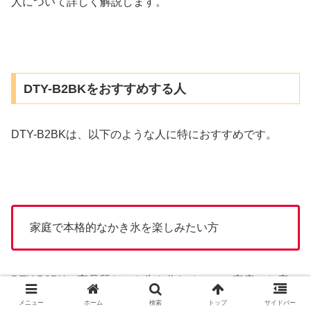
人について詳しく解説します。
DTY-B2BKをおすすめする人
DTY-B2BKは、以下のような人に特におすすめです。
家庭で本格的なかき氷を楽しみたい方
DTY-B2BKは高品質なかき氷を作れるので、家庭でお店の
ようなふわふわのかき氷を楽しみたい方に最適です。
メニュー
ホーム
検索
トップ
サイドバー