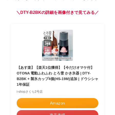
＼DTY-B2BKの詳細を画像付きで見てみる／
【あす楽】【楽天1位獲得】【今だけオマケ付】
OTONA 電動ふわふわ とろ雪 かき氷器 | DTY-
B2BK + 製氷カップ4個(HS-19M)追加 | ドウシシャ
1年保証
i-shopさくら2号店
Amazon